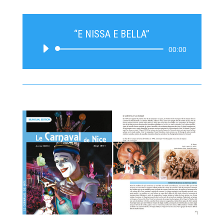
“E NISSA E BELLA”
Tocador
00:00
de
áudio